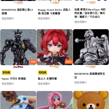
玩偶 夢限大MewType 仲町
MODEROID 福音戰士第13
Huggy Good Smile 武裝人
阿拉蕾／宮永野乃花／峰月
號機
偶·琪亞娜·卡斯蘭娜
律／藤都子／千石由乃
開放預購中
開放預購中
開放預購中
700
2047
附特典
附特典
MODEROID 超級機械哥吉
拉
黏土人 史爾特爾
figma 卡巴Ⅲ 終極版
開放預購中
開放預購中
開放預購中