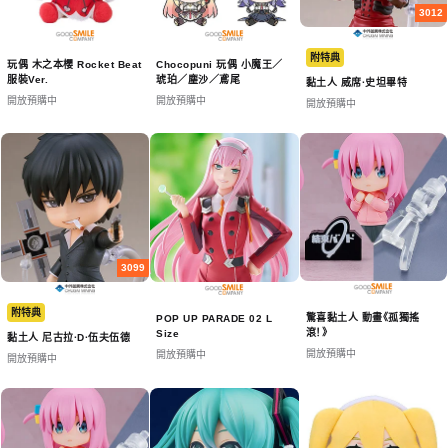
3012
附特典
玩偶 木之本櫻 Rocket Beat
Chocopuni 玩偶 小魔王／
服裝Ver.
琥珀／塵沙／鳶尾
黏土人 威席·史坦畢特
開放預購中
開放預購中
開放預購中
3099
附特典
驚喜黏土人 動畫《孤獨搖
POP UP PARADE 02 L
滾！》
Size
黏土人 尼古拉·D·伍夫伍德
開放預購中
開放預購中
開放預購中