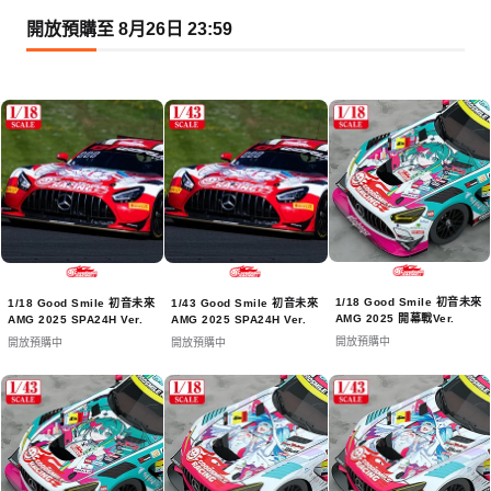
開放預購至 8月26日 23:59
1/18 Good Smile 初音未來
1/18 Good Smile 初音未來
1/43 Good Smile 初音未來
AMG 2025 開幕戰Ver.
AMG 2025 SPA24H Ver.
AMG 2025 SPA24H Ver.
開放預購中
開放預購中
開放預購中