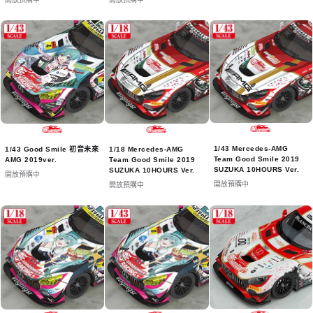
1/43 Mercedes-AMG
1/43 Good Smile 初音未來
1/18 Mercedes-AMG
Team Good Smile 2019
AMG 2019ver.
Team Good Smile 2019
SUZUKA 10HOURS Ver.
SUZUKA 10HOURS Ver.
開放預購中
開放預購中
開放預購中