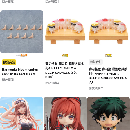
開放預購中
開放預購中
無法合併
限定商品
壽司怪獸 壽司拉 模型收藏系
列4 HAPPY SMILE &
壽司怪獸 壽司拉 模型收藏系
Harmonia bloom option
DEEP SADNESS（8入
列4 HAPPY SMILE &
care parts root (Feet)
BOX）
DEEP SADNESS（20 BOX
開放預購中
入）
開放預購中
開放預購中