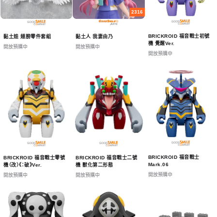
2316
BRICKROID 福音戰士初號
黏土人 我妻由乃
黏土娃 翅膀零件套組
機 覺醒Ver.
開放預購中
開放預購中
開放預購中
BRICKROID 福音戰士
BRICKROID 福音戰士零號
BRICKROID 福音戰士二號
Mark.06
機（改）《：破》Ver.
機 獸化第二形態
開放預購中
開放預購中
開放預購中