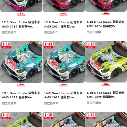
1/43 Good Smile 初音未來
1/43 Good Smile 初音未來
1/18 Good Smile 初音未來
AMG 2024 開幕戰Ver.
AMG 2025 開幕戰Ver.
AMG 2024 開幕戰Ver.
開放預購中
開放預購中
開放預購中
1/18 Good Smile 初音未來
1/18 Good Smile 初音未來
1/43 Good Smile 初音未來
AMG 2022 開幕戰Ver.
AMG 2023 開幕戰Ver.
AMG 2023 開幕戰Ver.
開放預購中
開放預購中
開放預購中