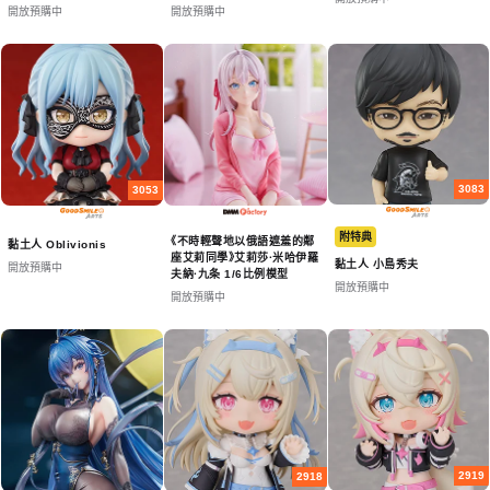
開放預購中
開放預購中
3083
3053
附特典
《不時輕聲地以俄語遮羞的鄰
黏土人 Oblivionis
座艾莉同學》艾莉莎·米哈伊羅
黏土人 小島秀夫
開放預購中
夫納·九条 1/6比例模型
開放預購中
開放預購中
2919
2918