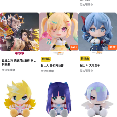
開放預購中
3092
3091
附特典
附特典
鬼滅之刃 胡蝶忍＆童磨 無比
例模型
黏土人 天雨亞子
黏土人 仲町阿拉蕾
開放預購中
開放預購中
開放預購中