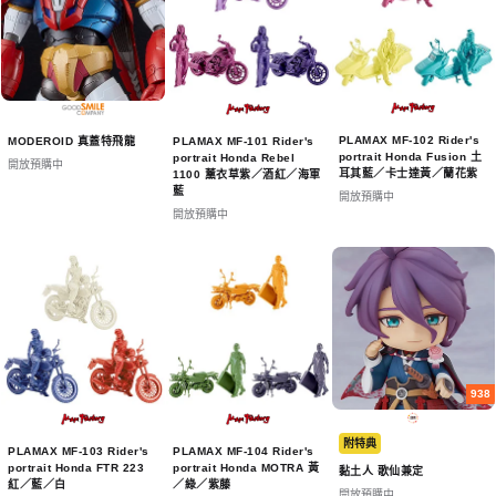
PLAMAX MF-102 Rider's
MODEROID 真蓋特飛龍
PLAMAX MF-101 Rider's
portrait Honda Fusion 土
portrait Honda Rebel
開放預購中
耳其藍／卡士達黃／蘭花紫
1100 薰衣草紫／酒紅／海軍
藍
開放預購中
開放預購中
938
附特典
PLAMAX MF-103 Rider's
PLAMAX MF-104 Rider's
portrait Honda FTR 223
portrait Honda MOTRA 黃
黏土人 歌仙兼定
紅／藍／白
／綠／紫藤
開放預購中