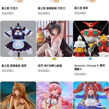
黏土娃 香草
黏土娃 巧克力
黏土娃 服裝套組 巧克力
開放預購中
開放預購中
開放預購中
Dynamic Change R 蓋特
黏土娃 服裝套組 香草
長門 神子的牽心結緣
機器人
開放預購中
開放預購中
開放預購中