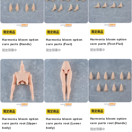
限定商品
限定商品
限定商品
Harmonia bloom option
Harmonia bloom option
Harmonia bloom option
care parts (Feet-Flat)
care parts (Hands)
care parts (Feet)
開放預購中
開放預購中
開放預購中
限定商品
限定商品
限定商品
Harmonia bloom option
Harmonia bloom option
Harmonia bloom option
care parts root (Hands)
care parts root (Upper
care parts root (Lower
body)
body)
開放預購中