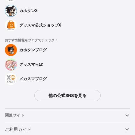
カホタンX
グッスマ公式ショップX
おすすめ情報をブログでチェック！
カホタンブログ
グッスマらぼ
メカスマブログ
他の公式SNSを見る
種類を選択
関連サイト
【再販】 1/64 グッドスマイル 初音ミク AMG 2021 SUPER GT
第5戦Ver. - 2027年02月発売予定
ねんどろいど
ご利用ガイド
予約受付中