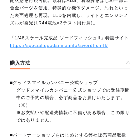
開状態を再現可能。素材はABS、着陸脚をはじめ一部に
合金パーツを使用。特徴的な機体ダメージ、汚れといっ
た表面処理も再現。LEDを内蔵し、ライトとエンジンノ
ズルが発光(LR44電池×3テスト用付属)。
「1/48スケール完成品 ソードフィッシュII」特設サイト
https://special.goodsmile.info/swordfish-II/
購入方法
■グッドスマイルカンパニー公式ショップ
グッドスマイルカンパニー公式ショップでの受注期間
中のご予約の場合、必ず商品をお届けいたします。
（※）
※お支払いや配送先情報に不備がある場合、この限り
ではありません。
■パートナーショップをはじめとする弊社販売商品取扱