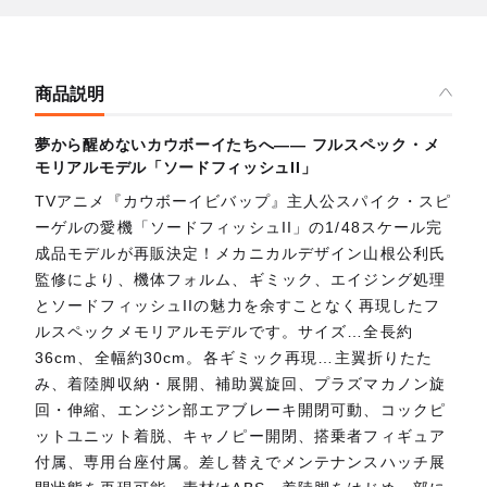
商品説明
夢から醒めないカウボーイたちへ―― フルスペック・メ
モリアルモデル「ソードフィッシュII」
TVアニメ『カウボーイビバップ』主人公スパイク・スピ
ーゲルの愛機「ソードフィッシュII」の1/48スケール完
成品モデルが再販決定！メカニカルデザイン山根公利氏
監修により、機体フォルム、ギミック、エイジング処理
とソードフィッシュIIの魅力を余すことなく再現したフ
ルスペックメモリアルモデルです。サイズ…全長約
36cm、全幅約30cm。各ギミック再現…主翼折りたた
み、着陸脚収納・展開、補助翼旋回、プラズマカノン旋
回・伸縮、エンジン部エアブレーキ開閉可動、コックピ
ットユニット着脱、キャノピー開閉、搭乗者フィギュア
付属、専用台座付属。差し替えでメンテナンスハッチ展