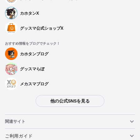
カホタンX
グッスマ公式ショップX
おすすめ情報をブログでチェック！
カホタンブログ
グッスマらぼ
メカスマブログ
他の公式SNSを見る
関連サイト
ねんどろいど
ご利用ガイド