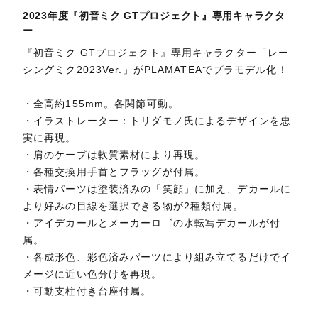
2023年度『初音ミク GTプロジェクト』専用キャラクタ
ー
『初音ミク GTプロジェクト』専用キャラクター「レー
シングミク2023Ver.」がPLAMATEAでプラモデル化！
・全高約155mm。各関節可動。
・イラストレーター：トリダモノ氏によるデザインを忠
実に再現。
・肩のケープは軟質素材により再現。
・各種交換用手首とフラッグが付属。
・表情パーツは塗装済みの「笑顔」に加え、デカールに
より好みの目線を選択できる物が2種類付属。
・アイデカールとメーカーロゴの水転写デカールが付
属。
・各成形色、彩色済みパーツにより組み立てるだけでイ
メージに近い色分けを再現。
・可動支柱付き台座付属。