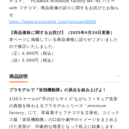
チコマ」「PLAMAX minimum factory MF-95 バトー
with フチコマ」商品画像の誤りに関するお詫びとお知ら
せ
https://www.goodsmile.com/ja/news/6596
【商品価格に関するお詫び】（2025年4月24日更新）
本ページに掲載している商品価格に誤りがございました
ので修正いたしました。
（正）6,800円（税込）
（誤）5,500円（税込）
商品説明
プラモデルで『攻殻機動隊』の原点を組み上げよ！
1/20スケールの"手のひらサイズ"ながらフィギュア造形
の真髄を味わえるプラモデルシリーズ「minimum
factory」にて、草薙素子とフチコマを立体化。コミック
ス版『攻殻機動隊』の口絵や劇中のイメージをまとめ上
げた造形が、印象的な情景となって机上に結像します。