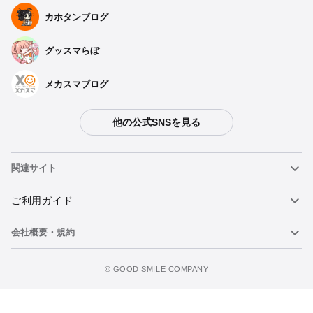
カホタンブログ
グッスマらぼ
メカスマブログ
他の公式SNSを見る
関連サイト
ねんどろいど
ご利用ガイド
会社概要・規約
ねんどろいどフェイスメーカー
重要なお知らせ
figma
FAQ・お問い合わせ
利用規約
©️ GOOD SMILE COMPANY
メカスマ
個人情報の取り扱いについて