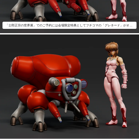
「士郎正宗の世界展」でのご予約には会場限定特典としてフチコマの「グレネード」がオプションとして付属いたします。