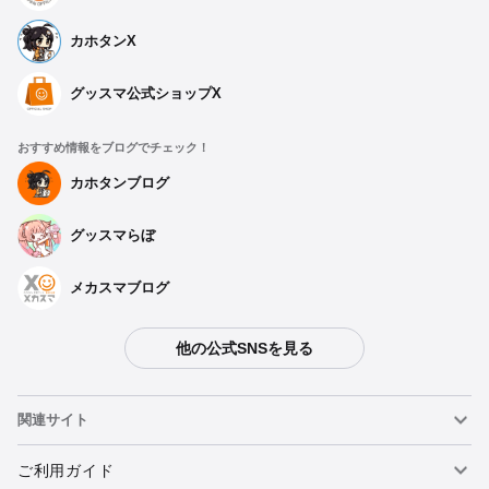
カホタンX
グッスマ公式ショップX
おすすめ情報をブログでチェック！
カホタンブログ
グッスマらぼ
メカスマブログ
他の公式SNSを見る
関連サイト
ねんどろいど
ご利用ガイド