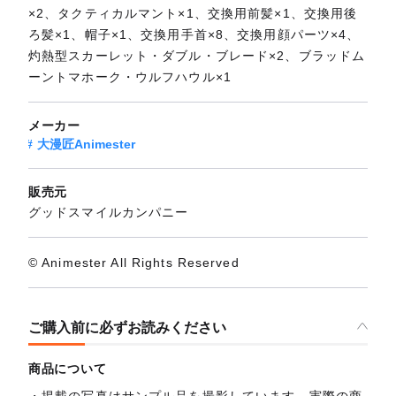
×2、タクティカルマント×1、交換用前髪×1、交換用後
ろ髪×1、帽子×1、交換用手首×8、交換用顔パーツ×4、
灼熱型スカーレット・ダブル・ブレード×2、ブラッドム
ーントマホーク・ウルフハウル×1
メーカー
大漫匠Animester
販売元
グッドスマイルカンパニー
© Animester All Rights Reserved
ご購入前に必ずお読みください
商品について
掲載の写真はサンプル品を撮影しています。実際の商