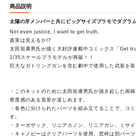
商品説明
1/35
太陽の牙メンバーと共にビッグサイズプラモでダグラ
予約終
Not even justice, I want to get truth.
真実は見えるか!?
太田垣康男氏が描く大好評連載中コミックス「Get t
1/35スケールプラモデルが再販！！
巨大なガトリングガンを含む劇中で使用した武装を装
・このキットのために太田垣康男氏が描き起した画稿
密度感のある造形が楽しめます。
・各色に分けられたパーツを組み立てることで、コミ
す。
・ターボザック、リニアカノン、リニアガン、ミサイ
・キャノピーはクリアパーツを使用、窓枠は別パーツ