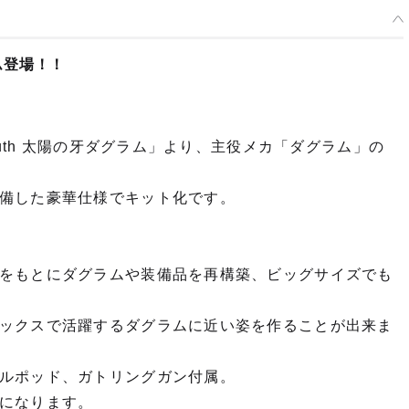
 ダグラム Ver. GT DXコンプリート版 - 2024年06月発売予定
ム登場！！
了
ruth 太陽の牙ダグラム」より、主役メカ「ダグラム」の
備した豪華仕様でキット化です。
をもとにダグラムや装備品を再構築、ビッグサイズでも
ックスで活躍するダグラムに近い姿を作ることが出来ま
ルポッド、ガトリングガン付属。
になります。