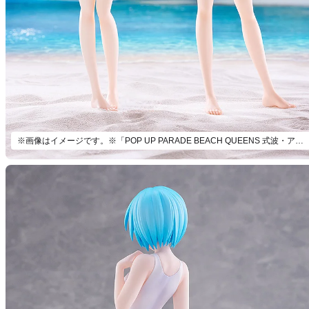
※画像はイメージです。※「POP UP PARADE BEACH QUEENS 式波・アスカ・ラングレー【ビキニstyle】 L size」（別売）とあわせて飾ろう。