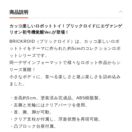
商品説明
カッコ楽しいロボットトイ！ブリックロイドにエヴァンゲ
リオン初号機覚醒Ver.が登場！
BRICKROID（ブリックロイド）は、カッコ楽しいロボ
ットトイをテーマに作られた約5cmのコレクションロボ
ットシリーズです。
同一デザインフォーマットで様々なロボット作品からシ
リーズ展開！
小さなボディに、並べる楽しさと遊ぶ楽しさを詰め込み
ました。
・全高約5cm。塗装済み完成品。ABS樹脂製。
・左腕と光輪にはクリアパーツを使用。
・首、腕、脚が可動。
・クリア支柱が付属し、浮遊状態を再現可能。
・凸ブロック台座付属。