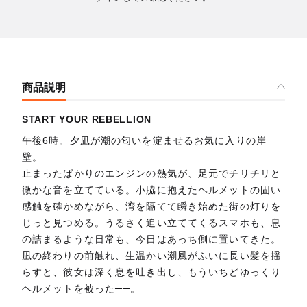
商品説明
START YOUR REBELLION
午後6時。夕凪が潮の匂いを淀ませるお気に入りの岸
壁。
止まったばかりのエンジンの熱気が、足元でチリチリと
微かな音を立てている。小脇に抱えたヘルメットの固い
感触を確かめながら、湾を隔てて瞬き始めた街の灯りを
じっと見つめる。うるさく追い立ててくるスマホも、息
の詰まるような日常も、今日はあっち側に置いてきた。
凪の終わりの前触れ、生温かい潮風がふいに長い髪を揺
らすと、彼女は深く息を吐き出し、もういちどゆっくり
ヘルメットを被った──。