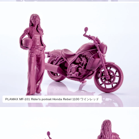
PLAMAX MF-101 Rider's portrait Honda Rebel 1100 ワインレッド