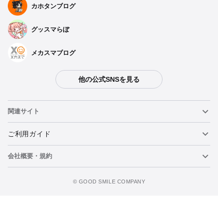
カホタンブログ
グッスマらぼ
メカスマブログ
他の公式SNSを見る
関連サイト
ねんどろいど
ご利用ガイド
会社概要・規約
ねんどろいどフェイスメーカー
重要なお知らせ
ウォッチリストに追加
figma
FAQ・お問い合わせ
利用規約
©️ GOOD SMILE COMPANY
メカスマ
個人情報の取り扱いについて