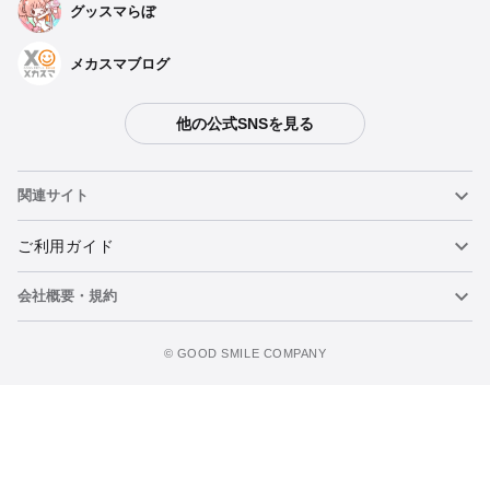
ブルーアーカイブ ホリデーウォークシリーズ 75mm
グッスマらぼ
缶バッジ 早瀬 ユウカ
予約期間：2025年09月16日~2025年10月08日まで
2026年02月発売・お1人様3点まで
メカスマブログ
ブルーアーカイブ ホリデーウォークシリーズ 75mm
缶バッジ 空崎 ヒナ
他の公式SNSを見る
予約期間：2025年09月16日~2025年10月08日まで
2026年02月発売・お1人様3点まで
関連サイト
ブルーアーカイブ ホリデーウォークシリーズ 75mm
缶バッジ 砂狼 シロコ
ねんどろいど
ご利用ガイド
予約期間：2025年09月16日~2025年10月08日まで
2026年02月発売・お1人様3点まで
会社概要・規約
ねんどろいどフェイスメーカー
重要なお知らせ
ブルーアーカイブ ホリデーウォークシリーズ 75mm
缶バッジ 聖園 ミカ
ウォッチリストに追加
figma
FAQ・お問い合わせ
利用規約
予約期間：2025年09月16日~2025年10月08日まで
©️ GOOD SMILE COMPANY
2026年02月発売・お1人様3点まで
メカスマ
個人情報の取り扱いについて
ポッパレ（POP UP PARADE）
特定商取引法に関する表示