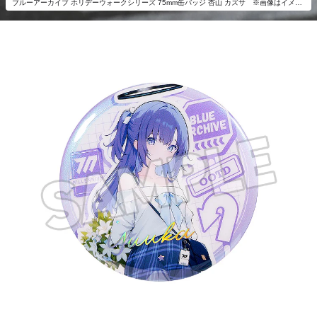
ブルーアーカイブ ホリデーウォークシリーズ 75mm缶バッジ 杏山 カズサ ※画像はイメージです。