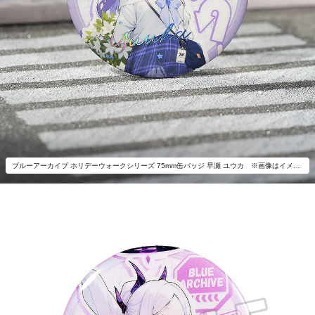
ブルーアーカイブ ホリデーウォークシリーズ 75mm缶バッジ 早瀬 ユウカ ※画像はイメージです。