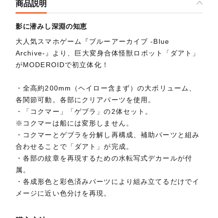
商品説明
影に潜みし深淵の知恵
大人気スマホゲーム『ブルーアーカイブ -Blue
Archive-』より、巨大変身合体怪獣ロボット「ダアト」
がMODEROIDで初立体化！
・全高約200mm（ヘイロー含まず）の大ボリューム、
各関節可動。各部にクリアパーツを使用。
・「コクマー」「ゲブラ」の2体セット。
※コクマーは船には変形しません。
・コクマーとゲブラを分解し再構成、補助パーツと組み
合わせることで「ダアト」が完成。
・各部の紋章を再現するための水転写式デカールが付
属。
・各成形色と彩色済みパーツにより組み立てるだけでイ
メージに近い色分けを再現。