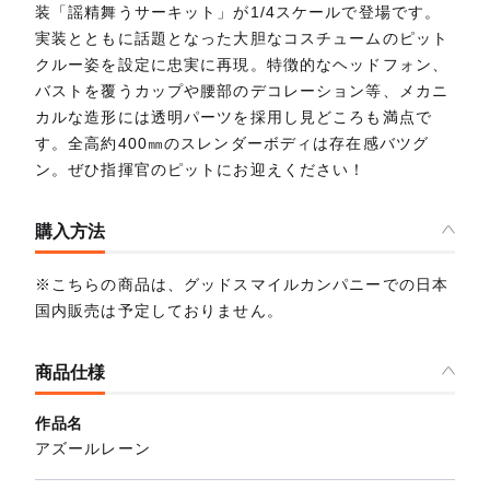
装「謡精舞うサーキット」が1/4スケールで登場です。
実装とともに話題となった大胆なコスチュームのピット
クルー姿を設定に忠実に再現。特徴的なヘッドフォン、
バストを覆うカップや腰部のデコレーション等、メカニ
カルな造形には透明パーツを採用し見どころも満点で
す。全高約400㎜のスレンダーボディは存在感バツグ
ン。ぜひ指揮官のピットにお迎えください！
購入方法
※こちらの商品は、グッドスマイルカンパニーでの日本
国内販売は予定しておりません。
商品仕様
作品名
アズールレーン