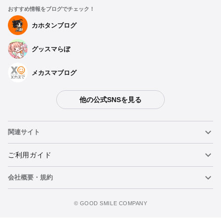
おすすめ情報をブログでチェック！
カホタンブログ
グッスマらぼ
メカスマブログ
他の公式SNSを見る
関連サイト
ねんどろいど
ご利用ガイド
会社概要・規約
ねんどろいどフェイスメーカー
重要なお知らせ
ウォッチリストに追加
figma
FAQ・お問い合わせ
利用規約
©️ GOOD SMILE COMPANY