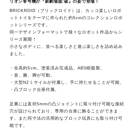
リオン零号機が『新劇場版:破』の姿で登場！
BRICKROID（ブリックロイド）は、カッコ楽しいロボ
ットトイをテーマに作られた約5cmのコレクションロボ
ットシリーズです。
同一デザインフォーマットで様々なロボット作品からシ
リーズ展開！
小さなボディに、並べる楽しさと遊ぶ楽しさを詰め込み
ました。
・全高約5cm。塗装済み完成品。ABS樹脂製。
・首、腕、脚が可動。
・大型N2ミサイルが付属し、手に持たせることが可能。
・凸ブロック台座付属。
足裏には直径5mmの凸ジョイントに取り付け可能な接続
穴が設けられており、専用の台座に飾ることができま
す。また同寸法の汎用的なブロック玩具にも取り付け可
能です。