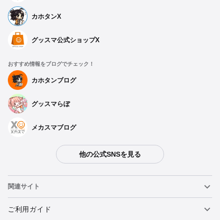
カホタンX
グッスマ公式ショップX
おすすめ情報をブログでチェック！
カホタンブログ
グッスマらぼ
メカスマブログ
他の公式SNSを見る
関連サイト
ねんどろいど
ご利用ガイド