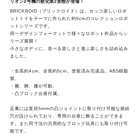
リオン2号機の獣化第2形態が登場！
BRICKROID（ブリックロイド）は、カッコ楽しいロボ
ットトイをテーマに作られた約5cmのコレクションロボ
ットシリーズです。
同一デザインフォーマットで様々なロボット作品からシ
リーズ展開！
小さなボディに、並べる楽しさと遊ぶ楽しさを詰め込み
ました。
・全高約4cm、全長約5cm。塗装済み完成品。ABS樹脂
製。
・腕、脚、腰が可動。
・凸ブロック台座付属。
足裏には直径5mmの凸ジョイントに取り付け可能な接続
穴が設けられており、専用の台座に飾ることができま
す。また同寸法の汎用的なブロック玩具にも取り付け可
能です。