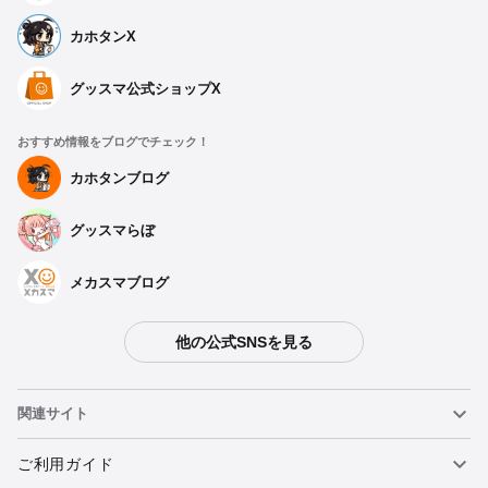
カホタンX
グッスマ公式ショップX
おすすめ情報をブログでチェック！
カホタンブログ
グッスマらぼ
メカスマブログ
他の公式SNSを見る
関連サイト
ねんどろいど
ご利用ガイド