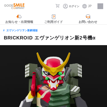
JP
ログイン
採用情報
お知らせ・出荷情報
ご利用ガイド
お問い合わせ
ヱヴァンゲリヲン新劇場版
BRICKROID エヴァンゲリオン新2号機α