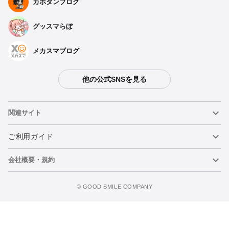
カホタンブログ
グッスマらぼ
メカスマブログ
他の公式SNSを見る
種類を選択
関連サイト
ぬいぐるみ ベレンガリア
予約期間：2025年01月27日~2025年02月26日まで
ねんどろいど
ご利用ガイド
2025年07月発売・お1人様3点まで
会社概要・規約
ねんどろいどフェイスメーカー
重要なお知らせ
ぬいぐるみ ヴァージニア
カートに追加
予約期間：2025年01月27日~2025年02月26日まで
figma
FAQ・お問い合わせ
利用規約
©️ GOOD SMILE COMPANY
2025年07月発売・お1人様3点まで
メカスマ
個人情報の取り扱いについて