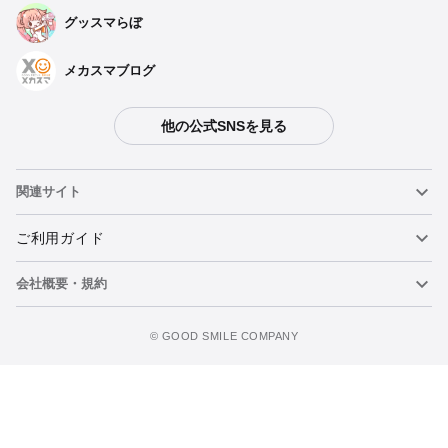
グッスマらぼ
メカスマブログ
他の公式SNSを見る
関連サイト
ねんどろいど
ご利用ガイド
会社概要・規約
ねんどろいどフェイスメーカー
重要なお知らせ
カートに追加
figma
FAQ・お問い合わせ
利用規約
©️ GOOD SMILE COMPANY
メカスマ
個人情報の取り扱いについて
ポッパレ（POP UP PARADE）
特定商取引法に関する表示