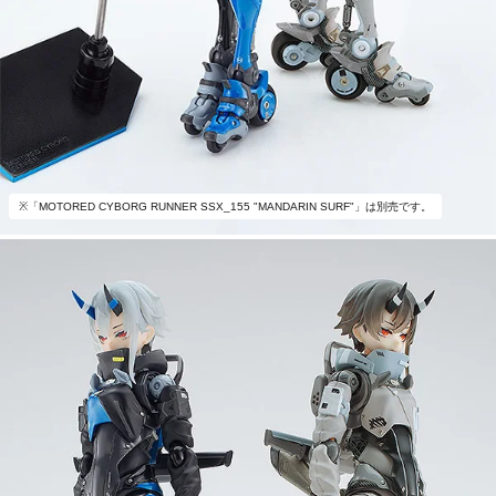
※「MOTORED CYBORG RUNNER SSX_155 "MANDARIN SURF"」は別売です。