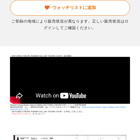
ウォッチリストに追加
ご登録の地域により販売状況が異なります。正しい販売状況はロ
グインしてご確認ください。
「MOTORED CYBORG RUNNER SSX_155 "TECHNO AZUR"」紹介動画
Motored Cyborg Runner Figure Exhibition MOTORED LABORATORY イベント会場予約特典
2022年10月22日（土）～2022年10月28日（金）にアキバCOギャラリーで開催される「
Motored Cyborg Runner Figure Exhibition MOTORED
LABORATORY
」にて
「MOTORED CYBORG RUNNER SSX_155 "TECHNO AZUR"」を予約して頂いた方に、
「
ブループリントカード
」をプレゼント！