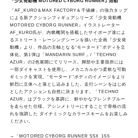
『少女発動機 MOTORED CYBORG RUNNER』始動
「AF_KURO＆MAX FACTORY＆千値練」の強力タッグ
による新アクションフィギュアシリーズ『少女発動機
MOTORED CYBORG RUNNER』イラストレーター
AF_KURO氏が、内燃機関を搭載したサイボーグ達によ
るストリート・レーシングシーンを描いた企画『少女発
動機』より、作品の主軸となる“モータード”ボディを立
体化。第1弾は「MANDARIN SURF」/「TECHNO
AZUR」の2色展開にてリリース。脚部や主要箇所には
一部ダイキャストを使用し、メカニカルかつ柔軟な可動
ギミックを実現。“モータード”ボディのイメージをより
鮮烈に立体へと落とし込みました。走行シーンをはじめ
としたアクションも自然に決まります。「TECHNO
AZUR」はブラックを基調に、鮮やかなフレンチブルー
を走らせた仕様。アシンメトリーにすることで骨格の流
れを強調した ダイナミックなカラースキームをお楽しみ
ください。
→「MOTORED CYBORG RUNNER SSX_155