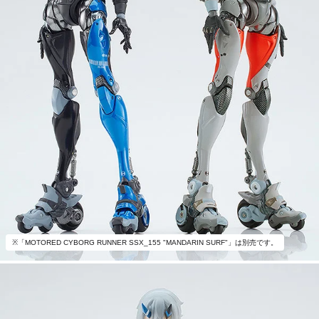
※「MOTORED CYBORG RUNNER SSX_155 "MANDARIN SURF"」は別売です。